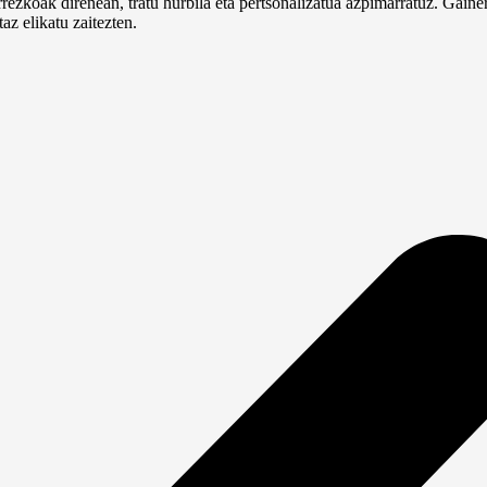
rezkoak direnean, tratu hurbila eta pertsonalizatua azpimarratuz. Gainer
az elikatu zaitezten.