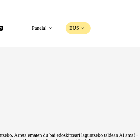
Panela!
EUS
ntzeko. Arreta ematen du bai edoskitzeari laguntzeko taldean Ai ama! -