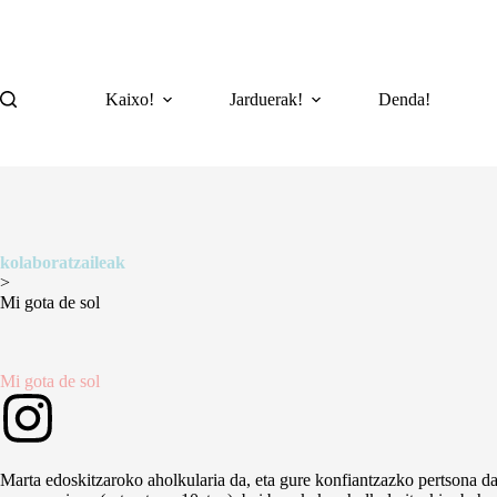
Kaixo!
Jarduerak!
Denda!
kolaboratzaileak
>
Mi gota de sol
Mi gota de sol
Marta edoskitzaroko aholkularia da, eta gure konfiantzazko pertsona da