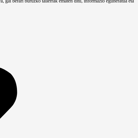
a, gai berari buruzko tailerrak ematen ditu, informazio eguneratua eta