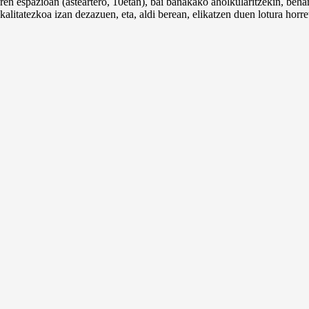
ren espazioan (asteartero, 10etan), bai banakako aholkularitzekin, behar
kalitatezkoa izan dezazuen, eta, aldi berean, elikatzen duen lotura horret