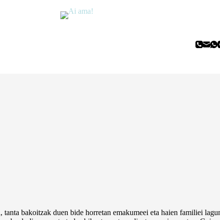
, tanta bakoitzak duen bide horretan emakumeei eta haien familiei lagu