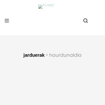
> haurdunaldia
jarduerak