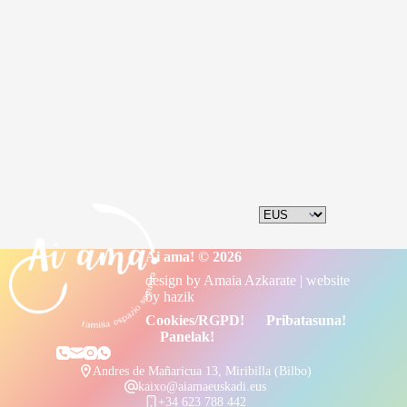
Ai ama! © 2026
design by
Amaia Azkarate
| website
by
hazik
Cookies/RGPD!
Pribatasuna!
Panelak!
Andres de Mañaricua 13, Miribilla (Bilbo)
kaixo@aiamaeuskadi.eus
+34 623 788 442