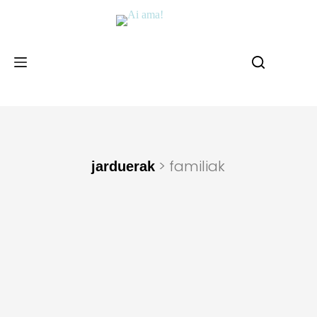
> familiak
jarduerak