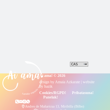
especiales
Ai ama! © 2026
design by
Amaia Azkarate
| website
by
hazik
Cookies/RGPD!
Pribatasuna!
Panelak!
Andres de Mañaricua 13, Miribilla (Bilbo)