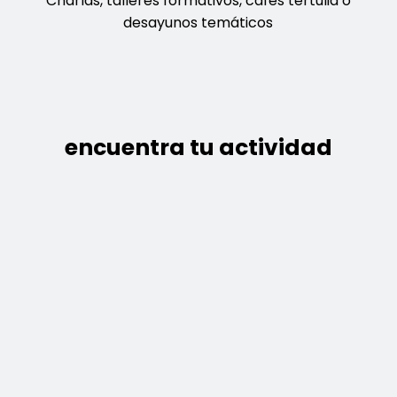
Charlas, talleres formativos, cafés tertulia o
desayunos temáticos
encuentra tu actividad
situación de embarazo
embarazo
Actividades para embarazadas y/o familias en
embarazo