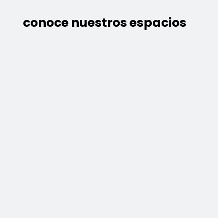
conoce nuestros espacios
vínculo emocional.
relajación, el contacto con el entorno y el
Experiencias sensoriales para fomentar la
sentidos y mejorar el bienestar.
controlado y relajante para estimular los
Sala multisensorial que utiliza un entorno
snoezelen