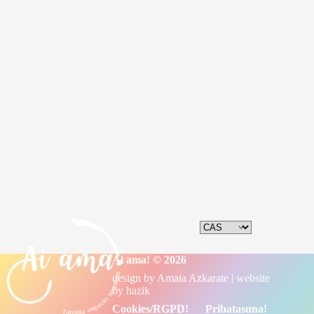
musicoterapia, velas, cerámica...
profesiones, proyectos o actividades. Arteterapia,
sortzen
permitan crear, pensar, soñar y diseñar diferentes
Actividades creativas y participativas que
sortzen
Ai ama! © 2026
design by
Amaia Azkarate
| website
by
hazik
Cookies/RGPD!
Pribatasuna!